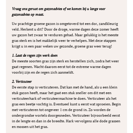
Vraag ons gerust om gazonadvies of we komen bij u langs voor
gazonadvies op maat.
Uw prachtige g
roene gazon is omgetoverd tot een dor, zandkleurig
veld. Herkent u dit? Door de droge, warme dagen deze zomer heeft
uw gazon het zwaar te verduren gehad. Maar gelukkig is het meeste
gras sterk en is het makkelijk weer te verhelpen. Met deze stappen
krijgt u in een paar weken uw gezonde, groene gras weer terug!
1. Laat de regen zijn werk doen
De meeste soorten gras zijn sterk en herstellen zich, zodra het weer
gaat regenen. Wacht daarom eerst tot de extreme warme dagen
voorbij zijn en de regen zich aanmeldt.
2. Verticuteer
De eerste stap is verticuteren. Dat kan met de hand, als u een klein
stuk gazon heeft, maar het gaat een stuk sneller om dit met een
verticuteerhark of verticuteermachine te doen. Verticuteer als het
gras een beetje vochtig is. Eventueel kunt u eerst wat sproeien. Begin
met verticuteren tot ongeveer 1 cm de grond in. Zo worden de
ondergrondse wortels doorgesneden. Verticuteer bijvoorbeeld eerst
in de lengte en dan in de breedte. Hark vervolgens alle dode grassen
en mossen uit het gras.