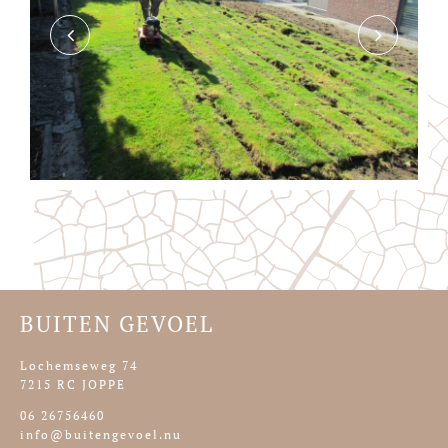
BUITEN GEVOEL
Lochemseweg 74
7215 RC JOPPE
06 26756460
info@buitengevoel.nu