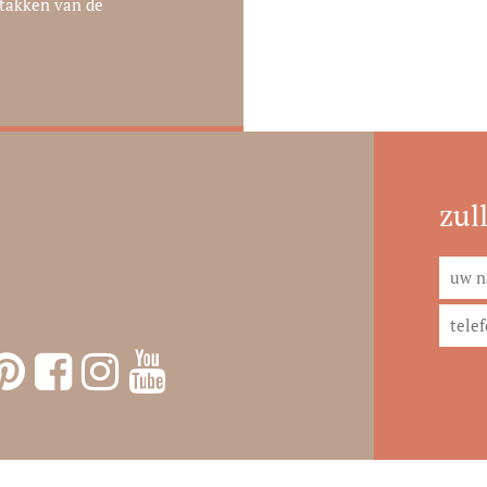
 takken van de
zul