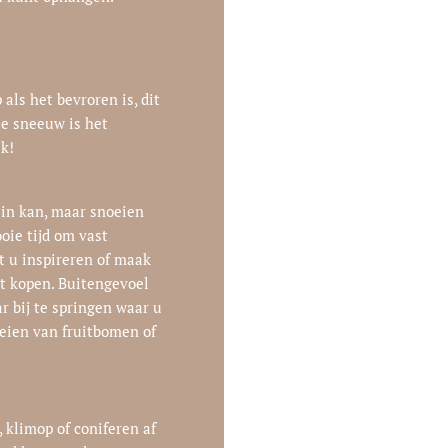
als het bevroren is, dit
ie sneeuw is het
jk!
 in kan, maar snoeien
ooie tijd om vast
t u inspireren of maak
ilt kopen. Buitengevoel
r bij te springen waar u
eien van fruitbomen of
 klimop of coniferen af