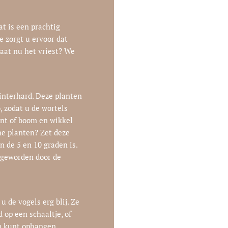
t is een prachtig
e zorgt u ervoor dat
taat nu het vriest? We
winterhard. Deze planten
, zodat u de wortels
ant of boom en wikkel
he planten? Zet deze
n de 5 en 10 graden is.
 geworden door de
u de vogels erg blij. Ze
d op een schaaltje, of
 u kunt ophangen.