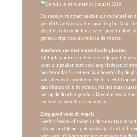
21 januari 2019
De sneeuw valt met bakken uit de hemel en da
gezicht! Uw tuin staat er prachtig bij. Maar ho
dezelfde tuin in de lente weer mooi in bloei s
geven u tips voor uw tuin in de winter.
Bescherm uw niet winterharde planten
Niet alle planten en heesters zijn (volledig) 
kunt u inpakken met een laag bladeren of stro
beschermd. Of u zet een bamboestok bij de pl
wat vliesdoek eromheen. Heeft u echt tropisc
dan binnen of in de schuur, als het maar tusse
Let op de doorhangende takken die zwaar zijn
sneeuw en schudt de sneeuw los.
Zorg goed voor de vogels
Heeft u besjes of zaden in de tuin? Dan maakt 
zijn natuurlijk ook gek op stukjes fruit of broo
wat water. Of koop speciale vogelvoeding die