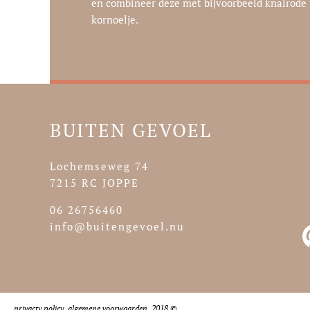
en combineer deze met bijvoorbeeld knalrode
kornoelje.
BUITEN GEVOEL
Lochemseweg 74
7215 RC JOPPE
06 26756460
info@buitengevoel.nu
privacty policy algemene voorwaarden 2018 ©